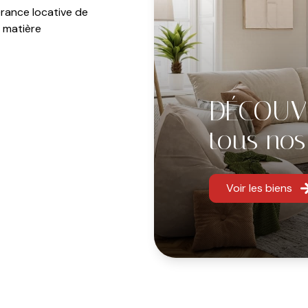
érance locative de
 matière
 pour approfondir
DÉCOUV
0 et de 14h à 18h
tous nos
Voir les biens
15
R 06.85.38.72.52
 d’ouverture du