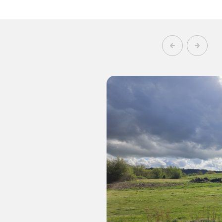
1
46
chambre(s)
m²