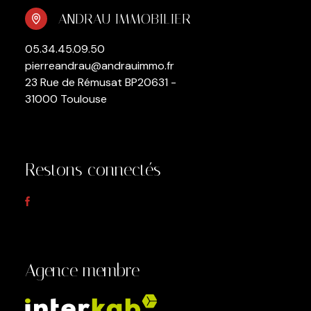
ANDRAU IMMOBILIER
05.34.45.09.50
pierreandrau@andrauimmo.fr
23 Rue de Rémusat BP20631 -
31000 Toulouse
Restons connectés
Agence membre