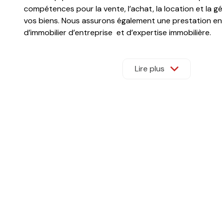
compétences pour la vente, l’achat, la location et la g
vos biens. Nous assurons également une prestation en
d’immobilier d’entreprise et d’expertise immobilière.
Nous vous recevons dans nos locaux sur rendez-vous
vos besoins et répondre à toutes vos questions.
Lire plus
Bureaux ouverts du lundi au vendredi de 9h à 12h3
(sur rendez-vous uniquement)
Vos interlocuteurs privilégiés :
Pierre ANDRAU (gérant) 06.75.03.57.
Location
: Sarah MALRIC 06.70.11.08.82 et Anna SOLE
Gestion et comptabilité
: 05.34.45.09.50 (horaires
bureau)