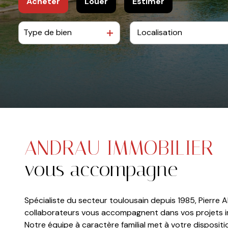
Acheter
Louer
Estimer
Type de bien
De l'ancien
à l'année
De l'immo pro
De l'immo pro
ANDRAU IMMOBILIER
vous accompagne
Spécialiste du secteur toulousain depuis 1985, Pierre
collaborateurs vous accompagnent dans vos projets i
Notre équipe à caractère familial met à votre dispositi