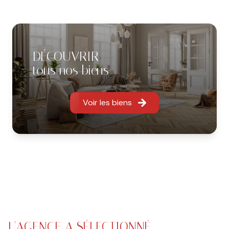
pour approfondir vos besoins et répondre à toutes
vos questions.
Bureaux ouverts du lundi au vendredi de 9h à
DÉCOUVRIR
12h30 et de 14h à 18h
tous nos biens
(sur rendez-vous uniquement)
Vos interlocuteurs privilégiés :
Voir les biens
Pierre ANDRAU (gérant) 06.75.03.57.15
Location
: Sarah MALRIC 06.70.11.08.82 et Anna SOLER
06.85.38.72.52
Gestion et comptabilité
: 05.34.45.09.50 (horaires
d’ouverture du bureau)
L'AGENCE A SÉLECTIONNÉ