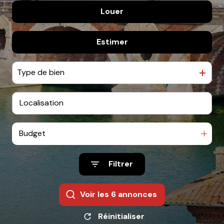
Louer
De l'ancien
De l'immo pro
Estimer
à l'année
De l'immo pro
Type de bien
Budget
Filtrer
Voir les
6
annonces
Réinitialiser