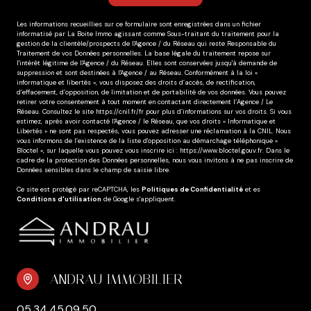
Les informations recueillies sur ce formulaire sont enregistrées dans un fichier
informatisé par La Boite Immo agissant comme Sous-traitant du traitement pour la
gestion de la clientèle/prospects de l'Agence / du Réseau qui reste Responsable du
Traitement de vos Données personnelles. La base légale du traitement repose sur
l'intérêt légitime de l'Agence / du Réseau. Elles sont conservées jusqu'à demande de
suppression et sont destinées à l'Agence / au Réseau. Conformément à la loi «
informatique et libertés », vous disposez des droits d’accès, de rectification,
d’effacement, d’opposition, de limitation et de portabilité de vos données. Vous pouvez
retirer votre consentement à tout moment en contactant directement l’Agence / Le
Réseau. Consultez le site
https://cnil.fr/fr
pour plus d’informations sur vos droits. Si vous
estimez, après avoir contacté l'Agence / le Réseau, que vos droits « Informatique et
Libertés » ne sont pas respectés, vous pouvez adresser une réclamation à la CNIL. Nous
vous informons de l’existence de la liste d'opposition au démarchage téléphonique «
Bloctel », sur laquelle vous pouvez vous inscrire ici :
https://www.bloctel.gouv.fr
. Dans le
cadre de la protection des Données personnelles, nous vous invitons à ne pas inscrire de
Données sensibles dans le champ de saisie libre.
Ce site est protégé par reCAPTCHA, les
Politiques de Confidentialité
et es
Conditions d'utilisation
de Google s'appliquent.
ANDRAU IMMOBILIER
05.34.45.09.50