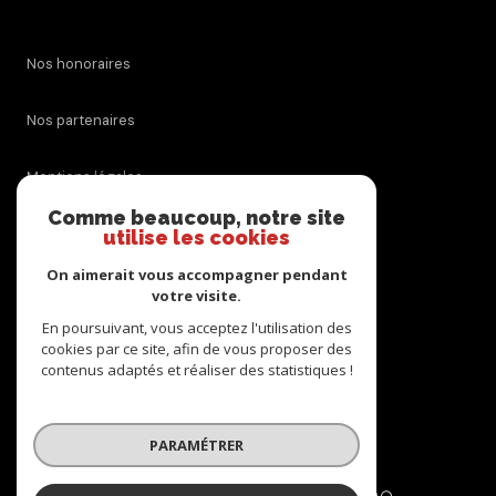
Nos honoraires
Nos partenaires
Mentions légales
Comme beaucoup, notre site
Admin
utilise les cookies
On aimerait vous accompagner pendant
Politique RGPD
votre visite.
En poursuivant, vous acceptez l'utilisation des
Cookies
cookies par ce site, afin de vous proposer des
contenus adaptés et réaliser des statistiques !
© 2026 | Tous droits réservés
PARAMÉTRER