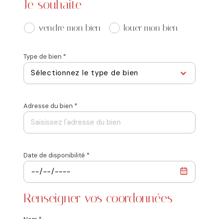
Je souhaite
J'obtiens une estimation en 4 étapes
vendre mon bien
louer mon bien
1
2
3
4
Type de bien *
Sélectionnez le type de bien
N° de
Adresse du bien *
Appartement
Maison
Libel
Date de disponibilité *
suivant
Renseigner vos coordonnées
Code
* Champs obligatoires