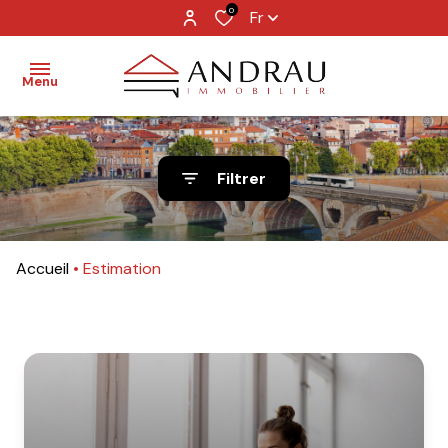
0
Fr
Menu
Accueil
Filtrer
Ventes
Locations
Accueil
Estimation
Immobilier
professionnel
Services
Contact