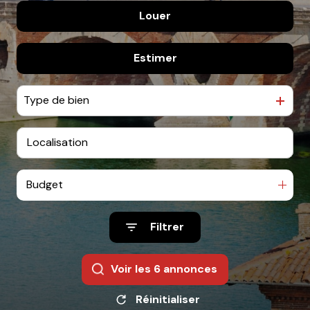
Louer
De l'ancien
De l'immo pro
Estimer
à l'année
De l'immo pro
Type de bien
Budget
Filtrer
Voir les
6
annonces
Réinitialiser