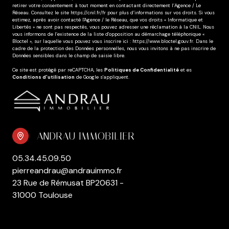
retirer votre consentement à tout moment en contactant directement l’Agence / Le
Réseau. Consultez le site
https://cnil.fr/fr
pour plus d’informations sur vos droits. Si vous
estimez, après avoir contacté l'Agence / le Réseau, que vos droits « Informatique et
Libertés » ne sont pas respectés, vous pouvez adresser une réclamation à la CNIL. Nous
vous informons de l’existence de la liste d'opposition au démarchage téléphonique «
Bloctel », sur laquelle vous pouvez vous inscrire ici :
https://www.bloctel.gouv.fr
. Dans le
cadre de la protection des Données personnelles, nous vous invitons à ne pas inscrire de
Données sensibles dans le champ de saisie libre.
Ce site est protégé par reCAPTCHA, les
Politiques de Confidentialité
et es
Conditions d'utilisation
de Google s'appliquent.
ANDRAU IMMOBILIER
05.34.45.09.50
pierreandrau@andrauimmo.fr
23 Rue de Rémusat BP20631 -
31000 Toulouse