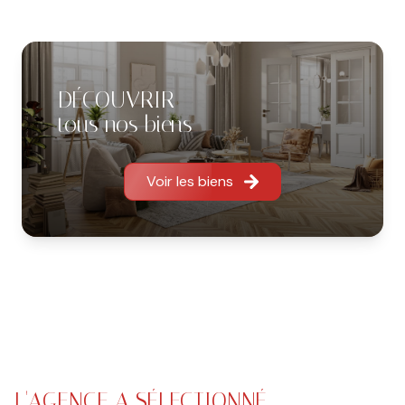
pour approfondir vos besoins et répondre à toutes
vos questions.
Bureaux ouverts du lundi au vendredi de 9h à
DÉCOUVRIR
12h30 et de 14h à 18h
tous nos biens
(sur rendez-vous uniquement)
Vos interlocuteurs privilégiés :
Voir les biens
Pierre ANDRAU (gérant) 06.75.03.57.15
Location
: Sarah MALRIC 06.70.11.08.82 et Anna SOLER
06.85.38.72.52
Gestion et comptabilité
: 05.34.45.09.50 (horaires
d’ouverture du bureau)
L'AGENCE A SÉLECTIONNÉ