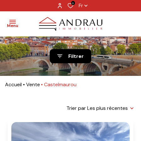
0
Fr
Menu
Accueil
Filtrer
Ventes
Locations
Accueil
Vente
Castelmaurou
Immobilier
professionnel
Trier par Les plus récentes
Services
Contact